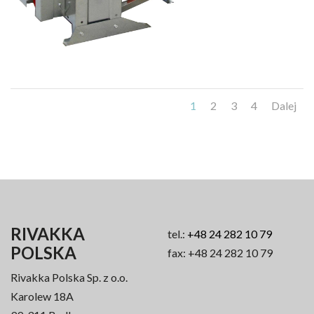
1
2
3
4
Dalej
RIVAKKA
tel.:
+48 24 282 10 79
POLSKA
fax: +48 24 282 10 79
Rivakka Polska Sp. z o.o.
Karolew 18A