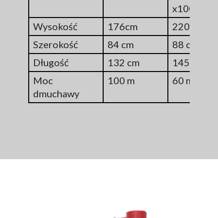
x100mm –
Wysokość
176cm
220 cm
Szerokość
84 cm
88 cm
Długość
132 cm
145 cm
Moc
100 m
60 m / 1
dmuchawy