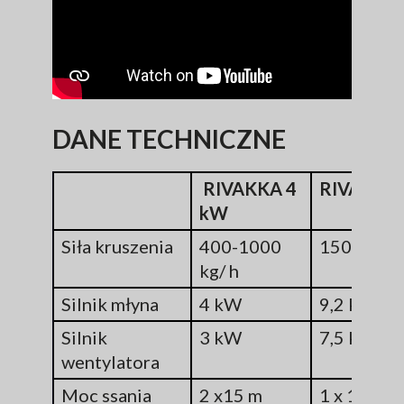
DANE TECHNICZNE
RIVAKKA 4
RIVAKKA 
kW
Siła kruszenia
400-1000
1500-2500
kg/ h
Silnik młyna
4 kW
9,2 kW
Silnik
3 kW
7,5 kW
wentylatora
Moc ssania
2 x15 m
1 x 160mm