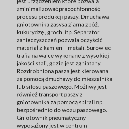
jest urządzeniem które pozwala
zminimalizować pracochłonność
procesu produkcji paszy. Dmuchawa
gniotownika zasysa ziarna zbóż,
kukurydzę , groch itp. Separator
zanieczyszczeń pozwala oczyścić
materiał z kamieni i metali. Surowiec
trafia na walce wykonane z wysokiej
jakości stali, gdzie jest zgniatany.
Rozdrobniona pasza jest kierowana
za pomocą dmuchawy do mieszalnika
lub silosu paszowego. Możliwy jest
również transport paszy z
gniotownika za pomocą spirali np.
bezpośrednio do wozu paszowego.
Gniotownik pneumatyczny
wyposażony jest w centrum