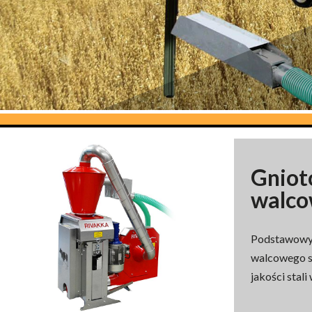
Gniot
walc
Podstawowy
walcowego s
jakości stal