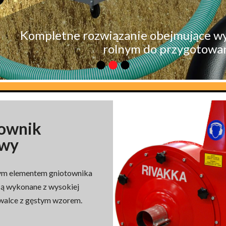
Kompletne rozwiązanie obejmujące w
rolnym do przygotowan
ownik
owy
m elementem gniotownika
ą wykonane z wysokiej
i walce z gęstym wzorem.