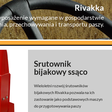
Rivakka
yposażenie wymagane w gospodarstwie
ia, przechowywania i transportu paszy.
Srutownik
bijakowy ssąco
Wieloletni rozwój śrutowników
bijakowych Rivakka pozwala na ich
zastowanie jako podstawowych maszyn
do przygotowywania paszy