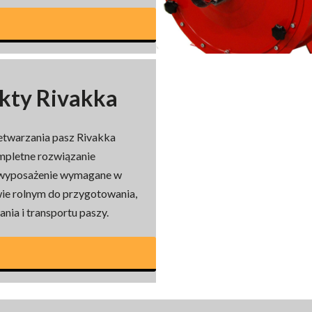
kty Rivakka
etwarzania pasz Rivakka
mpletne rozwiązanie
wyposażenie wymagane w
ie rolnym do przygotowania,
ia i transportu paszy.